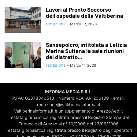
Lavori al Pronto Soccorso
dell’ospedale della Valtiberina
redazione
-
Marzo 12, 2026
Sansepolcro, intitolata a Letizia
Marina Sultana la sala riunioni
del distretto...
redazione
-
Marzo 11, 2026
INFORMA MEDIA S.R.L.
P.IVA: 02378340513 - Numero REA: AR-206189 - email:
redazione@valtiberinainforma.it
Valtiberinainforma.it è un supplemento di ArezzoWeb.it
Testata giornalistica registrata presso il Registro Stampa del
Tribunale di Arezzo al n° 10/2006 del 23/06/2006
Testata giornalistica registrata presso il Registro degli operatori
di comunicazione (ROC) al n° 34800 del 12-08-2020