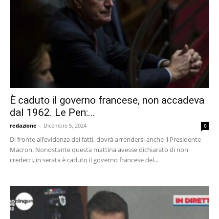
È caduto il governo francese, non accadeva
dal 1962. Le Pen:...
redazione
-
Dicembre 5, 2024
0
Di fronte all’evidenza dei fatti, dovrà arrendersi anche il Presidente
Macron. Nonostante questa mattina avesse dichiarato di non
crederci, in serata è caduto il governo francese del...