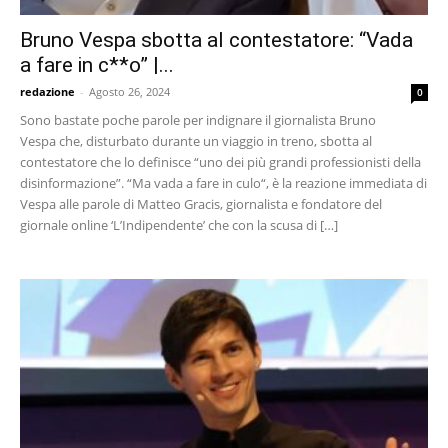
Bruno Vespa sbotta al contestatore: “Vada
a fare in c**o” |...
redazione
-
Agosto 26, 2024
0
Sono bastate poche parole per indignare il giornalista Bruno
Vespa che, disturbato durante un viaggio in treno, sbotta al
contestatore che lo definisce “uno dei più grandi professionisti della
disinformazione”. “Ma vada a fare in culo“, è la reazione immediata di
Vespa alle parole di Matteo Gracis, giornalista e fondatore del
giornale online ‘L’Indipendente’ che con la scusa di […]