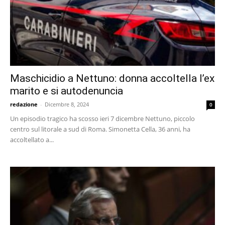
Maschicidio a Nettuno: donna accoltella l’ex
marito e si autodenuncia
redazione
-
Dicembre 8, 2024
0
Un episodio tragico ha scosso ieri 7 dicembre Nettuno, piccolo
centro sul litorale a sud di Roma. Simonetta Cella, 36 anni, ha
accoltellato a...