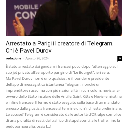
Arrestato a Parigi il creatore di Telegram.
Chi è Pavel Durov
redazione
-
Agosto 26, 2024
0
È stato arrestato dai gendarmi francesi poco dopo l’atterraggio sul
suo jet privato all’aeroporto parigino di “Le Bourget“, ieri sera.
Ma Pavel Durov non è uno qualsiasi, è il founder e presidente
dell’app di messagistica istantanea Telegram, nonché un
imprenditore russo ma con più nazionalità in curriculum, nevisiana-
ovvero dello Stato insulare delle Antille, Saint Kitts e Nevis- emiratina
e infine francese. Il fermo è stato eseguito sulla base di un mandato
emesso dalla giustizia francese al termine di un’inchiesta preliminare.
Le accuse? Telegram è considerato dalle autorità d’Oltralpe complice
di una pluralità di reati: dal traffico di stupefacenti, alle truffe, fino la
pedopornografia, ossia […]