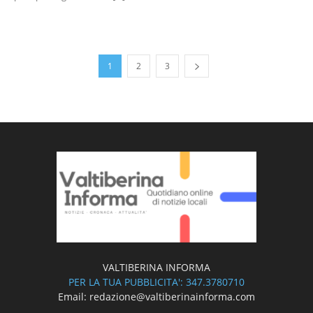
1
2
3
VALTIBERINA INFORMA
PER LA TUA PUBBLICITA': 347.3780710
Email: redazione@valtiberinainforma.com