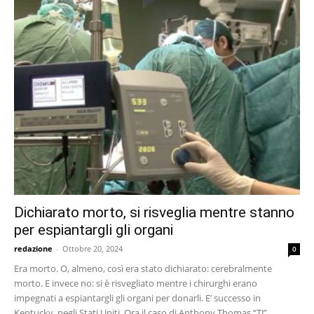
Dichiarato morto, si risveglia mentre stanno
per espiantargli gli organi
redazione
-
Ottobre 20, 2024
0
Era morto. O, almeno, così era stato dichiarato: cerebralmente
morto. E invece no: si è risvegliato mentre i chirurghi erano
impegnati a espiantargli gli organi per donarli. E’ successo in
Kentucky, negli Stati Uniti. Ora il caso di Anthony Thomas “TJ”