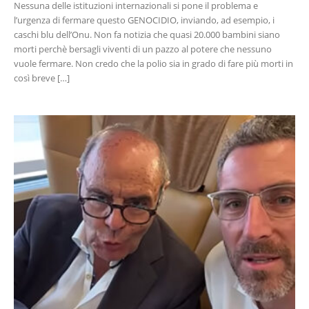
Nessuna delle istituzioni internazionali si pone il problema e
l’urgenza di fermare questo GENOCIDIO, inviando, ad esempio, i
caschi blu dell’Onu. Non fa notizia che quasi 20.000 bambini siano
morti perchè bersagli viventi di un pazzo al potere che nessuno
vuole fermare. Non credo che la polio sia in grado di fare più morti in
così breve […]