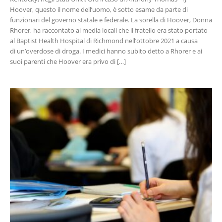
Hoover, questo il nome dell’uomo, è sotto esame da parte di
funzionari del governo statale e federale. La sorella di Hoover, Donna
Rhorer, ha raccontato ai media locali che il fratello era stato portato
al Baptist Health Hospital di Richmond nell’ottobre 2021 a causa
di un’overdose di droga. I medici hanno subito detto a Rhorer e ai
suoi parenti che Hoover era privo di […]