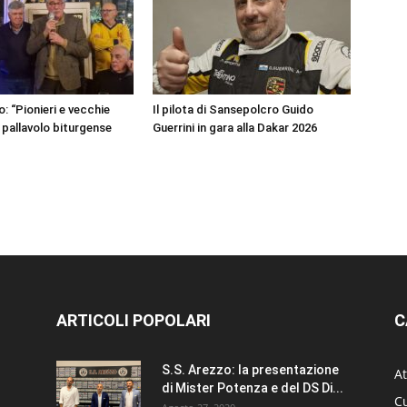
: “Pionieri e vecchie
Il pilota di Sansepolcro Guido
a pallavolo biturgense
Guerrini in gara alla Dakar 2026
ARTICOLI POPOLARI
C
S.S. Arezzo: la presentazione
At
di Mister Potenza e del DS Di...
Cu