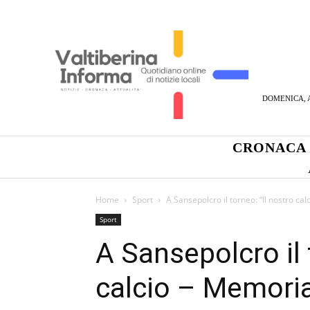
DOMENICA, A
CRONACA
Home
Sport
A Sansepolcro il torneo: “Il nostro ca
Sport
A Sansepolcro il 
calcio – Memoria