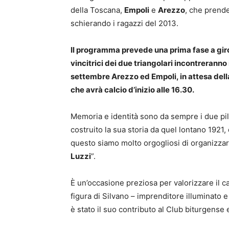
della Toscana,
Empoli
e
Arezzo
, che prende
schierando i ragazzi del 2013.
Il programma prevede una prima fase a gironi
vincitrici dei due triangolari incontrerann
settembre Arezzo ed Empoli, in attesa della 
che avrà calcio d’inizio alle 16.30.
Memoria e identità sono da sempre i due pila
costruito la sua storia da quel lontano 192
questo siamo molto orgogliosi di organizzar
Luzzi
”.
È un’occasione preziosa per valorizzare il ca
figura di Silvano – imprenditore illuminato 
è stato il suo contributo al Club bitur