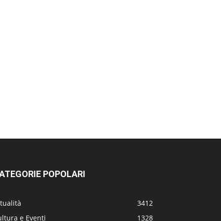
ATEGORIE POPOLARI
tualità
3412
ltura e Eventi
1328