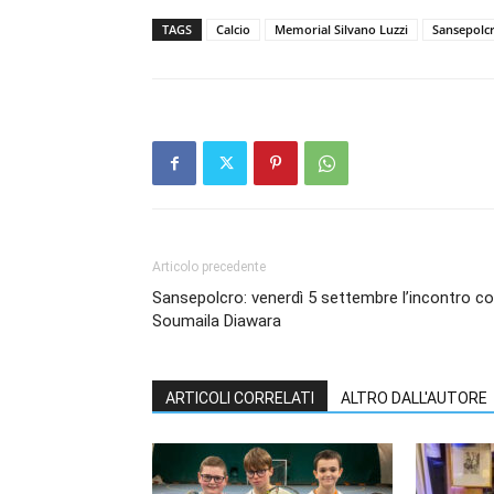
TAGS
Calcio
Memorial Silvano Luzzi
Sansepolc
Articolo precedente
Sansepolcro: venerdì 5 settembre l’incontro c
Soumaila Diawara
ARTICOLI CORRELATI
ALTRO DALL'AUTORE