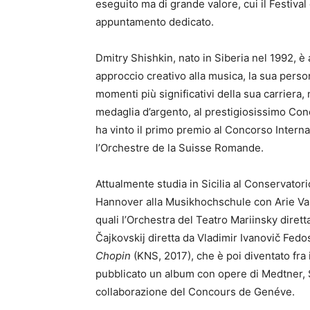
eseguito ma di grande valore, cui il Festival
appuntamento dedicato.
Dmitry Shishkin, nato in Siberia nel 1992, è 
approccio creativo alla musica, la sua persona
momenti più significativi della sua carriera,
medaglia d’argento, al prestigiosissimo Conc
ha vinto il primo premio al Concorso Interna
l’Orchestre de la Suisse Romande.
Attualmente studia in Sicilia al Conservator
Hannover alla Musikhochschule con Arie Vard
quali l’Orchestra del Teatro Mariinsky dirett
Čajkovskij diretta da Vladimir Ivanovič Fedo
Chopin
(KNS, 2017), che è poi diventato fra i
pubblicato un album con opere di Medtner, S
collaborazione del Concours de Genéve.