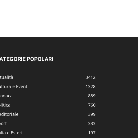
ATEGORIE POPOLARI
tualità
3412
ltura e Eventi
1328
ronaca
889
litica
760
editoriale
399
port
333
alia e Esteri
197