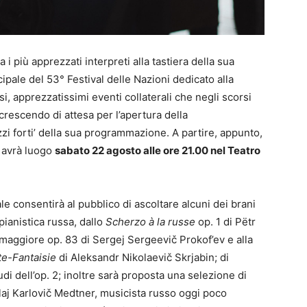
ra i più apprezzati interpreti alla tastiera della sua
ipale del 53° Festival delle Nazioni dedicato alla
si, apprezzatissimi eventi collaterali che negli scorsi
crescendo di attesa per l’apertura della
ezzi forti’ della sua programmazione. A partire, appunto,
e avrà luogo
sabato 22 agosto alle ore 21.00 nel Teatro
e consentirà al pubblico di ascoltare alcuni dei brani
 pianistica russa, dallo
Scherzo à la russe
op. 1 di Pëtr
le maggiore op. 83 di Sergej Sergeevič Prokof’ev e alla
e-Fantaisie
di Aleksandr Nikolaevič Skrjabin; di
di dell’op. 2; inoltre sarà proposta una selezione di
aj Karlovič Medtner, musicista russo oggi poco