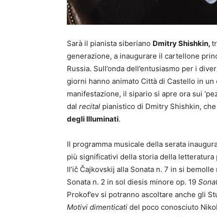
Sarà il pianista siberiano
Dmitry Shishkin,
t
generazione, a inaugurare il cartellone princ
Russia. Sull’onda dell’entusiasmo per i diver
giorni hanno animato Città di Castello in un 
manifestazione, il sipario si apre ora sui ‘p
dal
recital
pianistico di Dmitry Shishkin, ch
degli Illuminati
.
Il programma musicale della serata inaugural
più significativi della storia della letteratura
Il’ič Čajkovskij alla Sonata n. 7 in si bemol
Sonata n. 2 in sol diesis minore op. 19
Sonat
Prokof’ev si potranno ascoltare anche gli Stu
Motivi dimenticati
del poco conosciuto Nikol