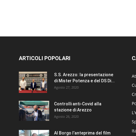
ARTICOLI POPOLARI
C
S.S. Arezzo: la presentazione
At
di Mister Potenza e del DS Di...
Cu
Agosto 27, 2020
C
Po
Controlli anti-Covid alla
stazione di Arezzo
L'
Agosto 26, 2020
S
It
Al Borgo l’anteprima del film