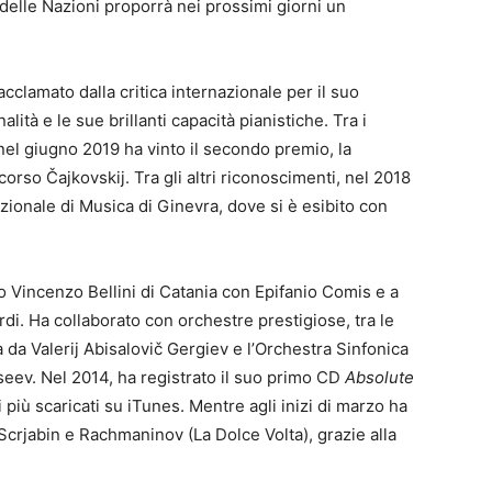
 delle Nazioni proporrà nei prossimi giorni un
acclamato dalla critica internazionale per il suo
lità e le sue brillanti capacità pianistiche. Tra i
 nel giugno 2019 ha vinto il secondo premio, la
orso Čajkovskij. Tra gli altri riconoscimenti, nel 2018
zionale di Musica di Ginevra, dove si è esibito con
io Vincenzo Bellini di Catania con Epifanio Comis e a
i. Ha collaborato con orchestre prestigiose, tra le
a da Valerij Abisalovič Gergiev e l’Orchestra Sinfonica
seev. Nel 2014, ha registrato il suo primo CD
Absolute
 più scaricati su iTunes. Mentre agli inizi di marzo ha
crjabin e Rachmaninov (La Dolce Volta), grazie alla