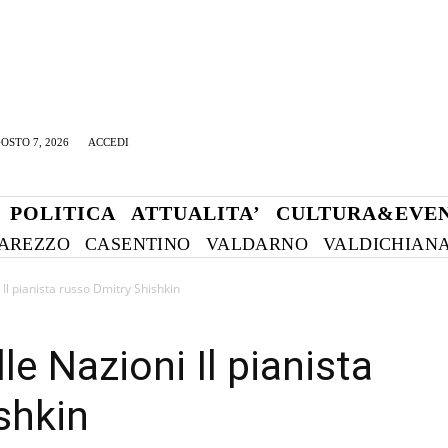
OSTO 7, 2026
ACCEDI
POLITICA
ATTUALITA’
CULTURA&EVEN
AREZZO
CASENTINO
VALDARNO
VALDICHIAN
 Il pianista russo Dmitry Shishkin
le Nazioni Il pianista
shkin