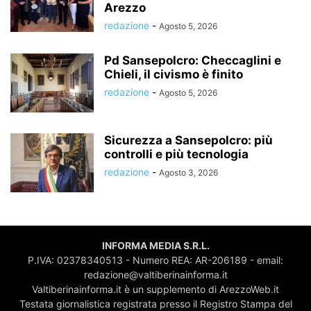
Arezzo
redazione
-
Agosto 5, 2026
Pd Sansepolcro: Checcaglini e
Chieli, il civismo è finito
redazione
-
Agosto 5, 2026
Sicurezza a Sansepolcro: più
controlli e più tecnologia
redazione
-
Agosto 3, 2026
INFORMA MEDIA S.R.L.
P.IVA: 02378340513 - Numero REA: AR-206189 - email:
redazione@valtiberinainforma.it
Valtiberinainforma.it è un supplemento di ArezzoWeb.it
Testata giornalistica registrata presso il Registro Stampa del