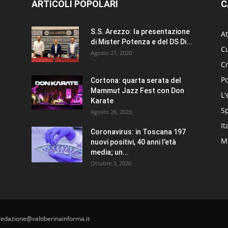
ARTICOLI POPOLARI
C
S.S. Arezzo: la presentazione
At
di Mister Potenza e del DS Di...
Cu
Agosto 27, 2020
C
Po
Cortona: quarta serata del
Mammut Jazz Fest con Don
L'
Karate
S
Agosto 26, 2020
It
Coronavirus: in Toscana 197
Me
nuovi positivi, 40 anni l’età
media; un...
Ottobre 3, 2020
redazione@valtiberinainforma.it