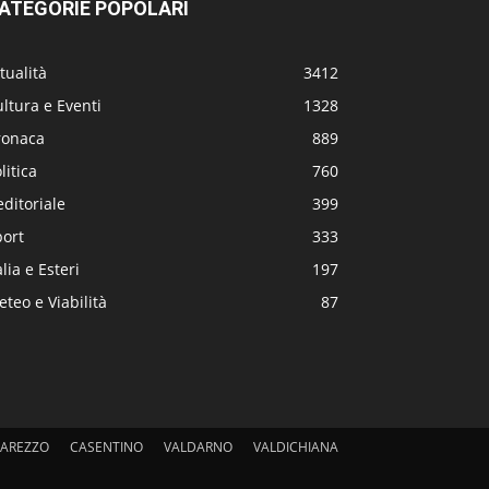
ATEGORIE POPOLARI
tualità
3412
ltura e Eventi
1328
ronaca
889
litica
760
editoriale
399
port
333
alia e Esteri
197
teo e Viabilità
87
AREZZO
CASENTINO
VALDARNO
VALDICHIANA