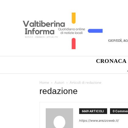
GIOVEDÌ, AG
CRONACA
Home
Autori
Articoli di redazione
redazione
6669 ARTICOLI
0 Commen
https://www.arezzoweb.it/