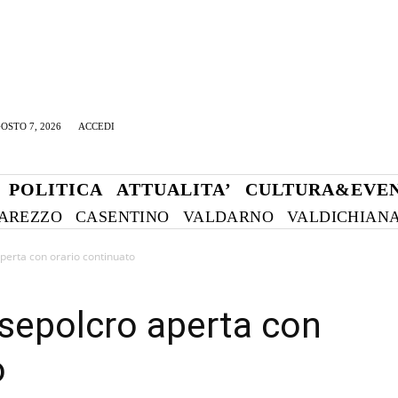
OSTO 7, 2026
ACCEDI
POLITICA
ATTUALITA’
CULTURA&EVEN
AREZZO
CASENTINO
VALDARNO
VALDICHIAN
aperta con orario continuato
nsepolcro aperta con
o