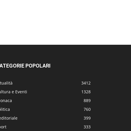
ATEGORIE POPOLARI
tualità
3412
ltura e Eventi
1328
ronaca
889
litica
760
editoriale
399
port
333