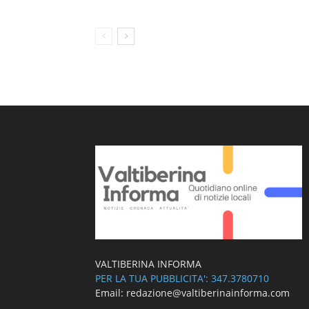
VALTIBERINA INFORMA
PER LA TUA PUBBLICITA': 347.3780710
Email: redazione@valtiberinainforma.com