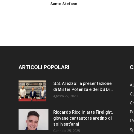
Santo Stefano
ARTICOLI POPOLARI
C
S.S. Arezzo: la presentazione
At
di Mister Potenza e del DS Di...
Cu
Agosto 27, 2020
C
Po
Riccardo Ricci in arte Firelight,
giovane cantautore aretino di
L'
soli vent’anni
S
Gennaio 25, 2025