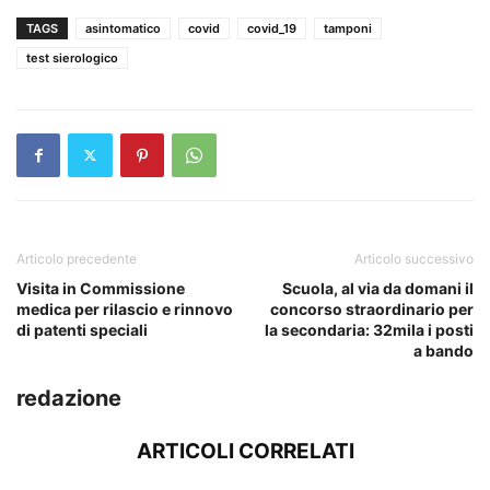
TAGS
asintomatico
covid
covid_19
tamponi
test sierologico
Articolo precedente
Articolo successivo
Visita in Commissione
Scuola, al via da domani il
medica per rilascio e rinnovo
concorso straordinario per
di patenti speciali
la secondaria: 32mila i posti
a bando
redazione
ARTICOLI CORRELATI