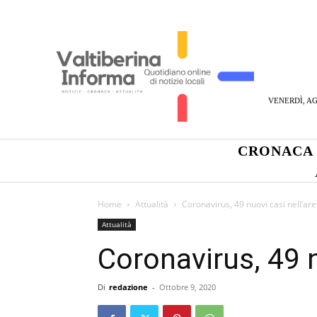
VENERDÌ, AG
CRONACA
Home
Attualità
Coronavirus, 49 nuovi casi nell’are
Attualità
Coronavirus, 49 n
Di
redazione
-
Ottobre 9, 2020