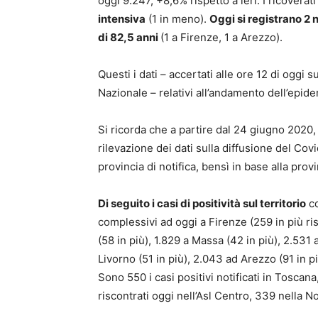
oggi 9.247, +8,6% rispetto a ieri. I ricoverati
intensiva
(1 in meno).
Oggi si registrano 2
di 82,5 anni
(1 a Firenze, 1 a Arezzo).
Questi i dati – accertati alle ore 12 di oggi 
Nazionale – relativi all’andamento dell’epide
Si ricorda che a partire dal 24 giugno 2020, 
rilevazione dei dati sulla diffusione del Covi
provincia di notifica, bensì in base alla prov
Di seguito i casi di positività sul territorio
co
complessivi ad oggi a Firenze (259 in più risp
(58 in più), 1.829 a Massa (42 in più), 2.531 a
Livorno (51 in più), 2.043 ad Arezzo (91 in pi
Sono 550 i casi positivi notificati in Toscana
riscontrati oggi nell’Asl Centro, 339 nella N