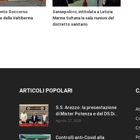
ronto Soccorso
Sansepolcro, intitolata a Letizia
e della Valtiberina
Marina Sultana la sala riunioni del
distretto sanitario
ARTICOLI POPOLARI
C
S.S. Arezzo: la presentazione
At
di Mister Potenza e del DS Di...
Cu
Agosto 27, 2020
C
Po
Controlli anti-Covid alla