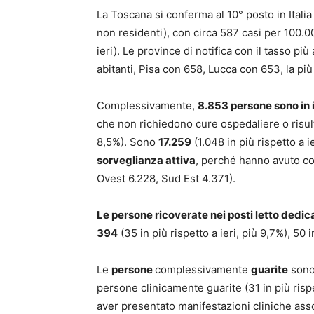
La Toscana si conferma al 10° posto in Itali
non residenti), con circa 587 casi per 100.00
ieri). Le province di notifica con il tasso p
abitanti, Pisa con 658, Lucca con 653, la pi
Complessivamente,
8.853 persone sono in 
che non richiedono cure ospedaliere o risulta
8,5%). Sono
17.259
(1.048 in più rispetto a i
sorveglianza attiva
, perché hanno avuto co
Ovest 6.228, Sud Est 4.371).
Le persone ricoverate nei posti letto dedi
394
(35 in più rispetto a ieri, più 9,7%), 50 
Le
persone
complessivamente
guarite
sono
persone clinicamente guarite (31 in più risp
aver presentato manifestazioni cliniche associ