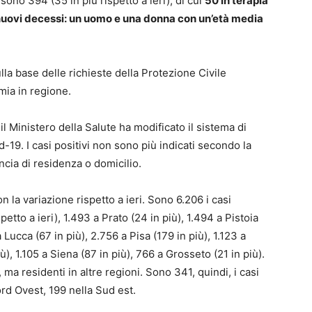
 sono 394 (35 in più rispetto a ieri), di cui
50 in terapia
 nuovi decessi: un uomo e una donna con un’età media
sulla base delle richieste della Protezione Civile
mia in regione.
il Ministero della Salute ha modificato il sistema di
d-19. I casi positivi non sono più indicati secondo la
incia di residenza o domicilio.
n la variazione rispetto a ieri. Sono 6.206 i casi
etto a ieri), 1.493 a Prato (24 in più), 1.494 a Pistoia
 Lucca (67 in più), 2.756 a Pisa (179 in più), 1.123 a
ù), 1.105 a Siena (87 in più), 766 a Grosseto (21 in più).
, ma residenti in altre regioni. Sono 341, quindi, i casi
ord Ovest, 199 nella Sud est.