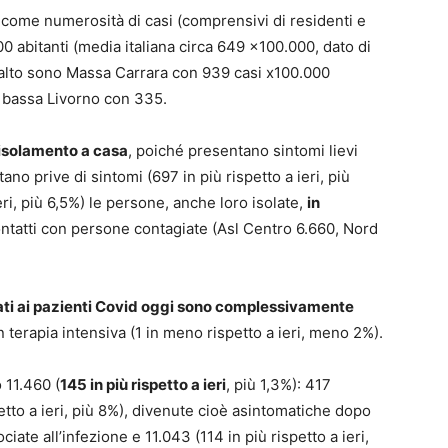
a come numerosità di casi (comprensivi di residenti e
0 abitanti (media italiana circa 649 x100.000, dato di
iù alto sono Massa Carrara con 939 casi x100.000
ù bassa Livorno con 335.
isolamento a casa
, poiché presentano sintomi lievi
no prive di sintomi (697 in più rispetto a ieri, più
eri, più 6,5%) le persone, anche loro isolate,
in
ntatti con persone contagiate (Asl Centro 6.660, Nord
cati ai pazienti Covid oggi sono complessivamente
in terapia intensiva (1 in meno rispetto a ieri, meno 2%).
 11.460 (
145 in più rispetto a ieri
, più 1,3%): 417
etto a ieri, più 8%), divenute cioè asintomatiche dopo
ate all’infezione e 11.043 (114 in più rispetto a ieri,