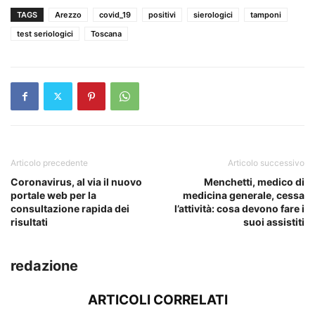
TAGS
Arezzo
covid_19
positivi
sierologici
tamponi
test seriologici
Toscana
Articolo precedente
Articolo successivo
Coronavirus, al via il nuovo
Menchetti, medico di
portale web per la
medicina generale, cessa
consultazione rapida dei
l’attività: cosa devono fare i
risultati
suoi assistiti
redazione
ARTICOLI CORRELATI