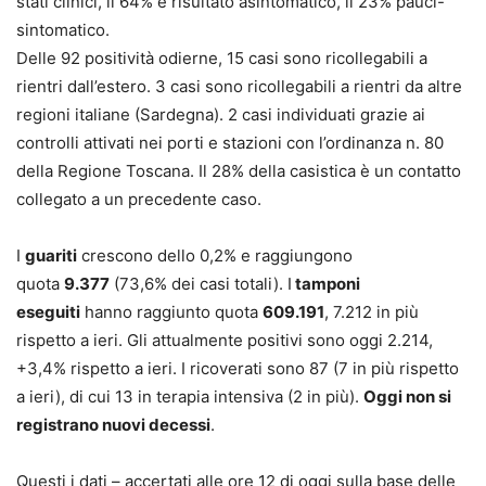
stati clinici, il 64% è risultato asintomatico, il 23% pauci-
sintomatico.
Delle 92 positività odierne, 15 casi sono ricollegabili a
rientri dall’estero. 3 casi sono ricollegabili a rientri da altre
regioni italiane (Sardegna). 2 casi individuati grazie ai
controlli attivati nei porti e stazioni con l’ordinanza n. 80
della Regione Toscana. Il 28% della casistica è un contatto
collegato a un precedente caso.
I
guariti
crescono dello 0,2% e raggiungono
quota
9.377
(73,6% dei casi totali). I
tamponi
eseguiti
hanno raggiunto quota
609.191
, 7.212 in più
rispetto a ieri. Gli attualmente positivi sono oggi 2.214,
+3,4% rispetto a ieri. I ricoverati sono 87 (7 in più rispetto
a ieri), di cui 13 in terapia intensiva (2 in più).
Oggi non si
registrano nuovi decessi
.
Questi i dati – accertati alle ore 12 di oggi sulla base delle