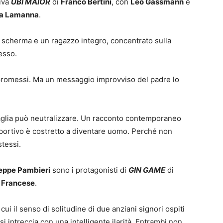
riva
UBI MAIOR
di
Franco Bertini
, con
Leo Gassmann
e
ia Lamanna
.
i scherma e un ragazzo integro, concentrato sulla
esso.
mpromessi. Ma un messaggio improvviso del padre lo
aglia può neutralizzare. Un racconto contemporaneo
sportivo è costretto a diventare uomo. Perché non
tessi.
eppe Pambieri
sono i protagonisti di
GIN GAME
di
 Francese
.
cui il senso di solitudine di due anziani signori ospiti
si intreccia con una intelligente ilarità. Entrambi non