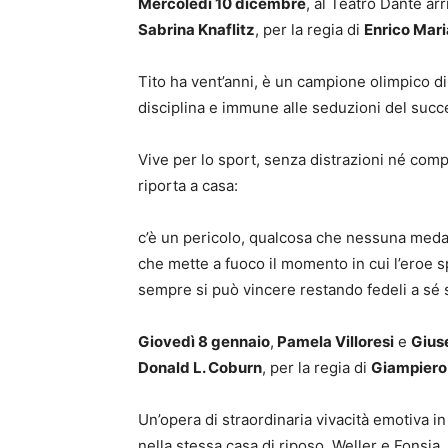
Mercoledì 10 dicembre
, al Teatro Dante ar
Sabrina Knaflitz
, per la regia di
Enrico Mar
Tito ha vent’anni, è un campione olimpico d
disciplina e immune alle seduzioni del succ
Vive per lo sport, senza distrazioni né co
riporta a casa:
c’è un pericolo, qualcosa che nessuna med
che mette a fuoco il momento in cui l’eroe 
sempre si può vincere restando fedeli a sé s
Giovedì 8 gennaio
,
Pamela Villoresi
e
Gius
Donald L. Coburn
, per la regia di
Giampiero
Un’opera di straordinaria vivacità emotiva in 
nella stessa casa di riposo, Weller e Fonsia, 