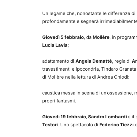
Un legame che, nonostante le differenze di c
profondamente e segnerà irrimediabilmente 
Giovedì 5 febbraio
, da
Molière
, in progra
Lucia Lavia
;
adattamento di
Angela Dematté
, regia di
An
travestimenti e ipocondria, Tindaro Granata 
di Molière nella lettura di Andrea Chiodi:
caustica messa in scena di un’ossessione, ma 
propri fantasmi.
Giovedì 19 febbraio
,
Sandro Lombardi
è il
Testori
. Uno spettacolo di
Federico Tiezzi
e