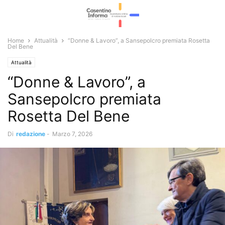
Home
Attualità
“Donne & Lavoro”, a Sansepolcro premiata Rosetta
Del Bene
Attualità
“Donne & Lavoro”, a
Sansepolcro premiata
Rosetta Del Bene
Di
redazione
-
Marzo 7, 2026