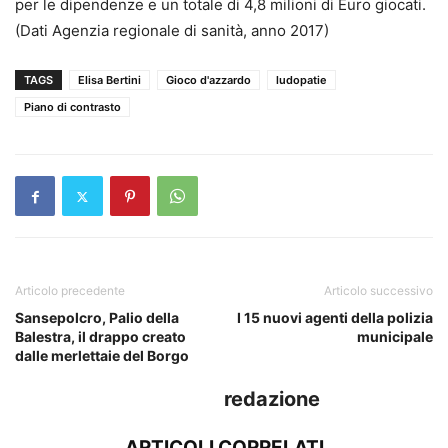
per le dipendenze e un totale di 4,8 milioni di Euro giocati.
(Dati Agenzia regionale di sanità, anno 2017)
TAGS
Elisa Bertini
Gioco d'azzardo
ludopatie
Piano di contrasto
Articolo precedente
Articolo successivo
Sansepolcro, Palio della
I 15 nuovi agenti della polizia
Balestra, il drappo creato
municipale
dalle merlettaie del Borgo
redazione
ARTICOLI CORRELATI