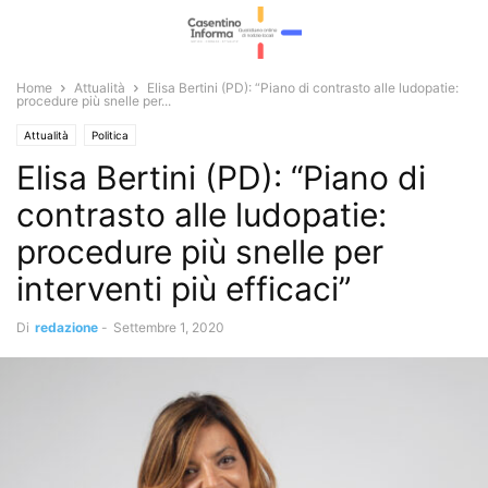
Home
Attualità
Elisa Bertini (PD): “Piano di contrasto alle ludopatie:
procedure più snelle per...
Attualità
Politica
Elisa Bertini (PD): “Piano di
contrasto alle ludopatie:
procedure più snelle per
interventi più efficaci”
Di
redazione
-
Settembre 1, 2020