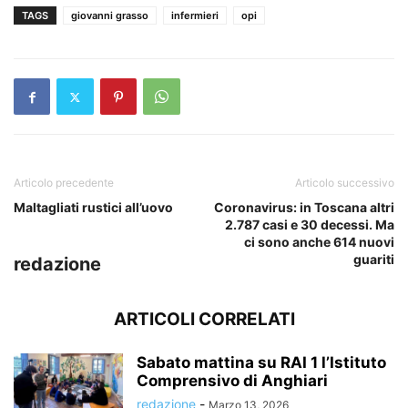
TAGS
giovanni grasso
infermieri
opi
Articolo precedente
Articolo successivo
Maltagliati rustici all’uovo
Coronavirus: in Toscana altri
2.787 casi e 30 decessi. Ma
ci sono anche 614 nuovi
guariti
redazione
ARTICOLI CORRELATI
Sabato mattina su RAI 1 l’Istituto
Comprensivo di Anghiari
redazione
-
Marzo 13, 2026