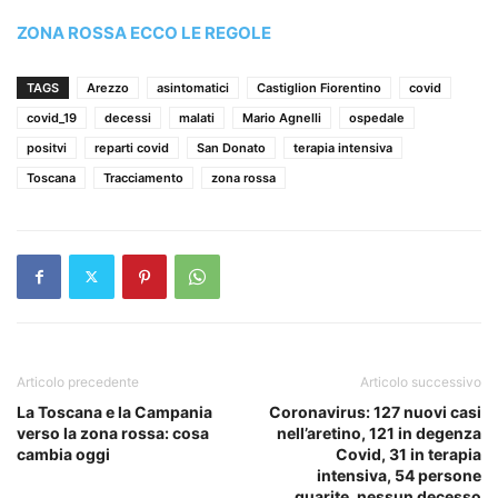
ZONA ROSSA ECCO LE REGOLE
TAGS
Arezzo
asintomatici
Castiglion Fiorentino
covid
covid_19
decessi
malati
Mario Agnelli
ospedale
positvi
reparti covid
San Donato
terapia intensiva
Toscana
Tracciamento
zona rossa
Articolo precedente
Articolo successivo
La Toscana e la Campania
Coronavirus: 127 nuovi casi
verso la zona rossa: cosa
nell’aretino, 121 in degenza
cambia oggi
Covid, 31 in terapia
intensiva, 54 persone
guarite, nessun decesso