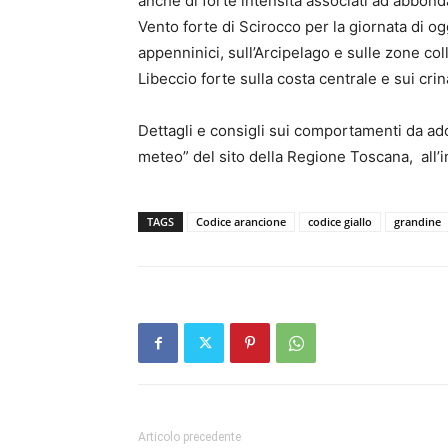
anche di forte intensità associati ad abbond
Vento forte di Scirocco per la giornata di ogg
appenninici, sull’Arcipelago e sulle zone co
Libeccio forte sulla costa centrale e sui crina
Dettagli e consigli sui comportamenti da adot
meteo” del sito della Regione Toscana, all’
TAGS
Codice arancione
codice giallo
grandine
Articolo precedente