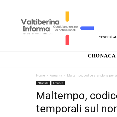
VENERDÌ, AG
CRONACA
Home
Attualità
Maltempo, codice arancione per tem
Attualità
Cronaca
Maltempo, codic
temporali sul no