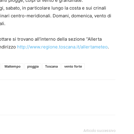
anti piogge, colpi di vento e grandinate.
i, sabato, in particolare lungo la costa e sui crinali
llinari centro-meridionali. Domani, domenica, vento di
li.
tare si trovano all’interno della sezione “Allerta
indirizzo
http://www.regione.toscana.it/allertameteo
.
Maltempo
pioggia
Toscana
vento forte
Articolo successivo