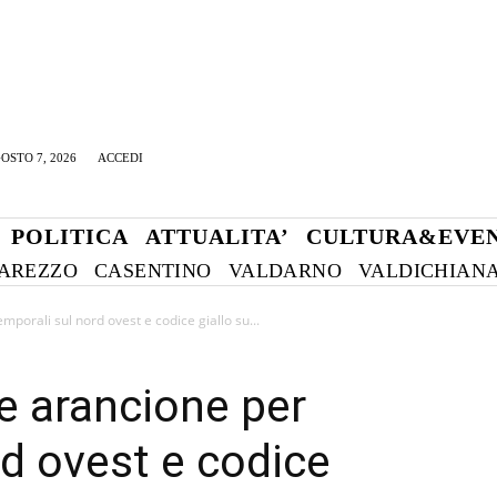
OSTO 7, 2026
ACCEDI
POLITICA
ATTUALITA’
CULTURA&EVEN
AREZZO
CASENTINO
VALDARNO
VALDICHIAN
porali sul nord ovest e codice giallo su...
e arancione per
rd ovest e codice