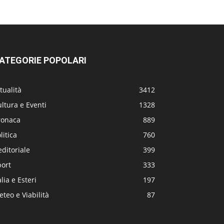
ATEGORIE POPOLARI
tualità
3412
ltura e Eventi
1328
ronaca
889
litica
760
editoriale
399
port
333
alia e Esteri
197
teo e Viabilità
87