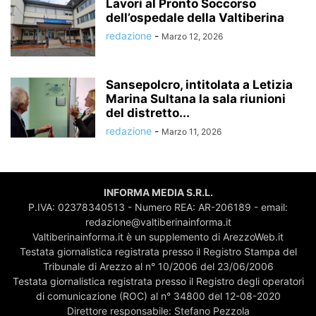
Lavori al Pronto Soccorso
dell’ospedale della Valtiberina
redazione
-
Marzo 12, 2026
Sansepolcro, intitolata a Letizia
Marina Sultana la sala riunioni
del distretto...
redazione
-
Marzo 11, 2026
INFORMA MEDIA S.R.L.
P.IVA: 02378340513 - Numero REA: AR-206189 - email:
redazione@valtiberinainforma.it
Valtiberinainforma.it è un supplemento di ArezzoWeb.it
Testata giornalistica registrata presso il Registro Stampa del
Tribunale di Arezzo al n° 10/2006 del 23/06/2006
Testata giornalistica registrata presso il Registro degli operatori
di comunicazione (ROC) al n° 34800 del 12-08-2020
Direttore responsabile: Stefano Pezzola