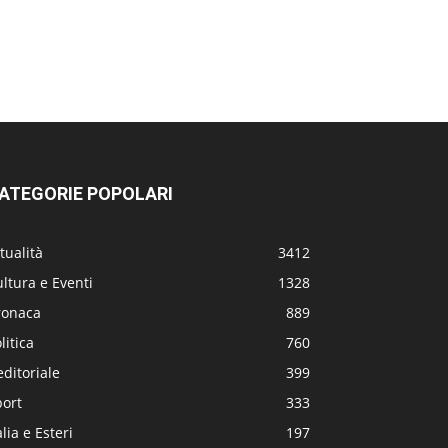
ATEGORIE POPOLARI
tualità
3412
ltura e Eventi
1328
ronaca
889
litica
760
editoriale
399
port
333
alia e Esteri
197