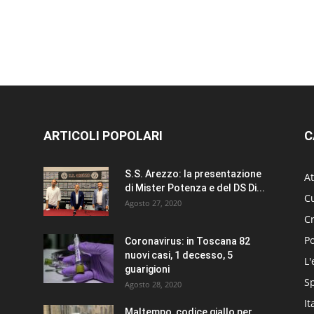
ARTICOLI POPOLARI
C
S.S. Arezzo: la presentazione
At
di Mister Potenza e del DS Di...
Cu
Agosto 27, 2020
C
Po
Coronavirus: in Toscana 82
nuovi casi, 1 decesso, 5
L'
guarigioni
S
Agosto 28, 2020
It
Maltempo, codice giallo per