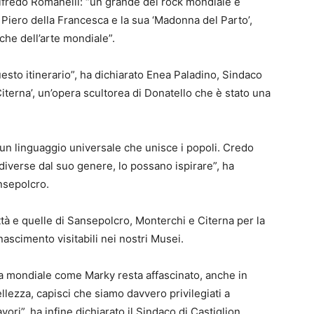
Alfredo Romanelli: “un grande del rock mondiale è
Piero della Francesca e la sua ‘Madonna del Parto’,
che dell’arte mondiale”.
esto itinerario”, ha dichiarato Enea Paladino, Sindaco
iterna’, un’opera scultorea di Donatello che è stato una
un linguaggio universale che unisce i popoli. Credo
diverse dal suo genere, lo possano ispirare”, ha
nsepolcro.
ttà e quelle di Sansepolcro, Monterchi e Citerna per la
ascimento visitabili nei nostri Musei.
 mondiale come Marky resta affascinato, anche in
ellezza, capisci che siamo davvero privilegiati a
ori”, ha infine dichiarato il Sindaco di Castiglion