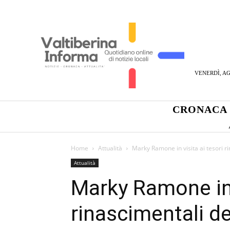
VENERDÌ, AG
CRONACA
Home
Attualità
Marky Ramone in visita ai tesori ri
Attualità
Marky Ramone in v
rinascimentali de