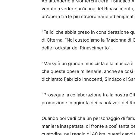
Ad attenderlo a Monterchi c’era il Sindaco 
venuto a vedere un’icona del Rinascimento, 
un’opera tra le più straordinarie ed enigmati
“Felici che abbia preso in considerazione qu
di Citerna. “Noi custodiamo la ‘Madonna di C
delle rockstar del Rinascimento”.
“Marky è un grande musicista e la musica è 
che queste opere millenarie, anche se così 
dichiarato Fabrizio Innocenti, Sindaco di Sa
“Prosegue la collaborazione tra la nostra Ci
promozione congiunta dei capolavori del Rin
Quando poi vedi che un personaggio di fama
maniera inaspettata, di fronte a così tanta b
custodire, nel raggio di 40 km, questi capolav