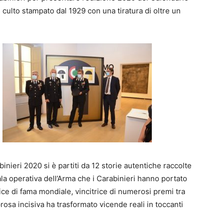
 culto stampato dal 1929 con una tiratura di oltre un
inieri 2020 si è partiti da 12 storie autentiche raccolte
ala operativa dell’Arma che i Carabinieri hanno portato
rice di fama mondiale, vincitrice di numerosi premi tra
prosa incisiva ha trasformato vicende reali in toccanti