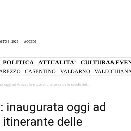
STO 8, 2026
ACCEDI
POLITICA
ATTUALITA’
CULTURA&EVEN
AREZZO
CASENTINO
VALDARNO
VALDICHIAN
 oggi ad Arezzo la mostra itinerante delle tavole del...
 inaugurata oggi ad
itinerante delle