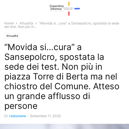
Home
Attualità
“Movida si…cura” a Sansepolcro, spostata la sede
dei test. Non più in...
Attualità
“Movida si…cura” a
Sansepolcro, spostata la
sede dei test. Non più in
piazza Torre di Berta ma nel
chiostro del Comune. Atteso
un grande afflusso di
persone
Di
redazione
-
Settembre 11, 2020