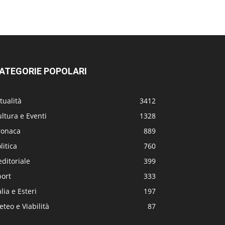
ATEGORIE POPOLARI
tualità
3412
ltura e Eventi
1328
ronaca
889
litica
760
editoriale
399
port
333
alia e Esteri
197
teo e Viabilità
87