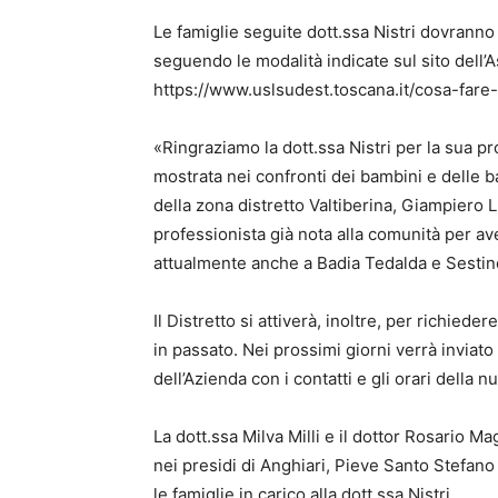
Le famiglie seguite dott.ssa Nistri dovranno 
seguendo le modalità indicate sul sito dell’
https://www.uslsudest.toscana.it/cosa-fare-
«Ringraziamo la dott.ssa Nistri per la sua p
mostrata nei confronti dei bambini e delle ba
della zona distretto Valtiberina, Giampiero L
professionista già nota alla comunità per av
attualmente anche a Badia Tedalda e Sestin
Il Distretto si attiverà, inoltre, per richied
in passato. Nei prossimi giorni verrà inviat
dell’Azienda con i contatti e gli orari della 
La dott.ssa Milva Milli e il dottor Rosario Ma
nei presidi di Anghiari, Pieve Santo Stefano
le famiglie in carico alla dott.ssa Nistri.