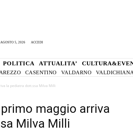
AGOSTO 5, 2026
ACCEDI
POLITICA
ATTUALITA’
CULTURA&EVEN
AREZZO
CASENTINO
VALDARNO
VALDICHIAN
va la pediatra dott.ssa Milva Milli
 primo maggio arriva
sa Milva Milli