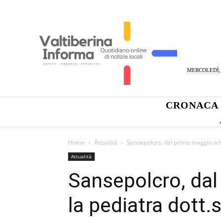
MERCOLEDÌ, 
CRONACA
Home
Attualità
Sansepolcro, dal primo maggio arri
Attualità
Sansepolcro, dal
la pediatra dott.s