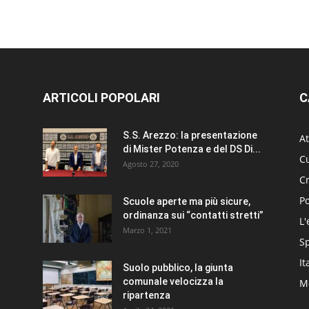
ARTICOLI POPOLARI
C
S.S. Arezzo: la presentazione
At
di Mister Potenza e del DS Di...
Cu
Agosto 27, 2020
C
Po
Scuole aperte ma più sicure,
ordinanza sui “contatti stretti”
L'
Marzo 1, 2021
S
It
Suolo pubblico, la giunta
comunale velocizza la
Me
ripartenza