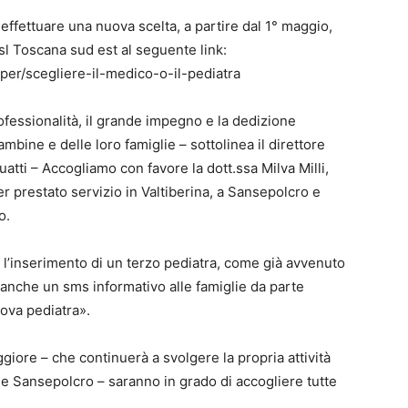
effettuare una nuova scelta, a partire dal 1° maggio,
Asl Toscana sud est al seguente link:
per/scegliere-il-medico-o-il-pediatra
rofessionalità, il grande impegno e la dedizione
mbine e delle loro famiglie – sottolinea il direttore
uatti – Accogliamo con favore la dott.ssa Milva Milli,
er prestato servizio in Valtiberina, a Sansepolcro e
o.
ere l’inserimento di un terzo pediatra, come già avvenuto
o anche un sms informativo alle famiglie da parte
nuova pediatra».
ggiore – che continuerà a svolgere la propria attività
 e Sansepolcro – saranno in grado di accogliere tutte