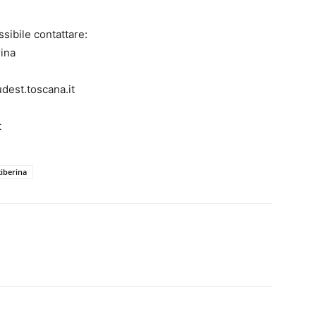
ssibile contattare:
rina
udest.toscana.it
t
tiberina