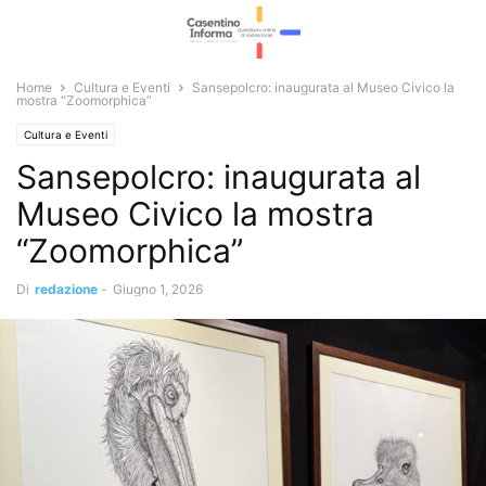
Home
Cultura e Eventi
Sansepolcro: inaugurata al Museo Civico la
mostra “Zoomorphica”
Cultura e Eventi
Sansepolcro: inaugurata al
Museo Civico la mostra
“Zoomorphica”
Di
redazione
-
Giugno 1, 2026