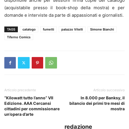
disponibile anche per sessioni firma copie del catalogo
(acquistabile presso il book-shop della mostra) e per
domande e interviste da parte di appassionati e giornalisti.
TAGS
catalogo
fumetti
palazzo Vitelli
Simone Bianchi
Tiferno Comics
Articolo precedente
Articolo successivo
“Kilowatt tutto l’anno” VII
In 8.000 per Banksy, il
Edizione. AAA Cercansi
bilancio dei primi tre mesi di
cittadini per commissionare
mostra
un’opera d’arte
redazione