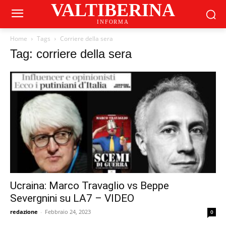
VALTIBERINA
INFORMA
Home
Tags
Corriere della sera
Tag: corriere della sera
Ucraina: Marco Travaglio vs Beppe
Severgnini su LA7 – VIDEO
redazione
-
Febbraio 24, 2023
0