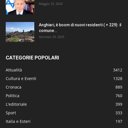
Maggio 25, 2024
Anghiari, è boom di nuovi residenti ( + 229): il
comune...
Gennaio 29, 2025
CATEGORIE POPOLARI
Attualità
3412
Cultura e Eventi
1328
Cronaca
889
Politica
760
L'editoriale
399
Sport
333
Italia e Esteri
197