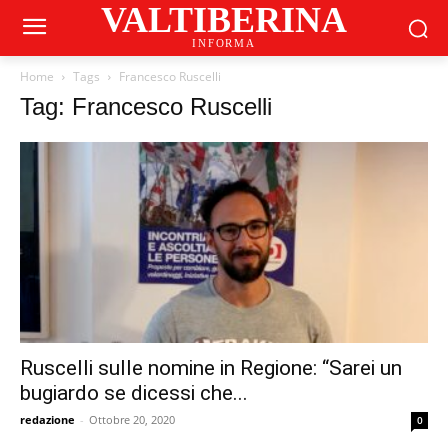
VALTIBERINA
INFORMA
Home
Tags
Francesco Ruscelli
Tag: Francesco Ruscelli
Ruscelli sulle nomine in Regione: “Sarei un
bugiardo se dicessi che...
redazione
-
Ottobre 20, 2020
0