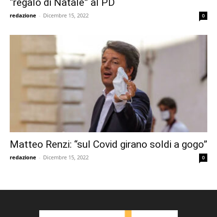
“regalo di Natale” al PD
redazione
-
Dicembre 15, 2022
0
Matteo Renzi: “sul Covid girano soldi a gogo”
redazione
-
Dicembre 15, 2022
0