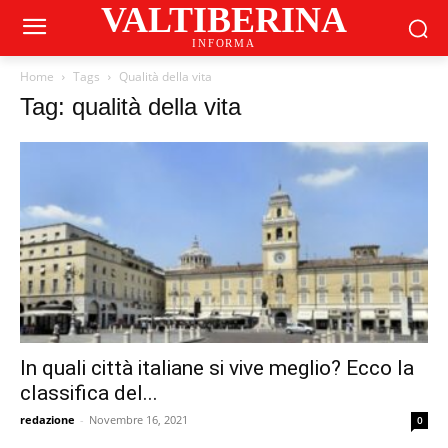
VALTIBERINA
INFORMA
Home
Tags
Qualità della vita
Tag: qualità della vita
In quali città italiane si vive meglio? Ecco la
classifica del...
redazione
-
Novembre 16, 2021
0