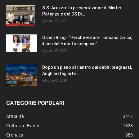
S.S. Arezzo: la presentazione di Mister
Potenza e del DS Di...
Agosto 27, 2020
Gianni Brogi: “Perché votare Toscana Civica,
il perché è molto semplice”
Agosto 27, 2020
Dopo un piano di rientro dei debiti pregressi,
Anghiari taglia le...
Ottobre 3, 2020
CATEGORIE POPOLARI
Attualità
3412
Cultura e Eventi
1328
Cronaca
889