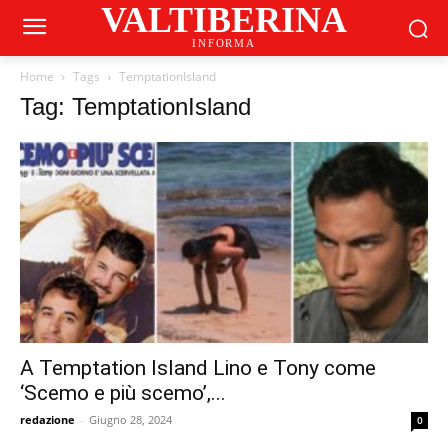
VALTIBERINA
INFORMA
Home
Tags
TemptationIsland
Tag: TemptationIsland
A Temptation Island Lino e Tony come
‘Scemo e più scemo’,...
redazione
-
Giugno 28, 2024
0