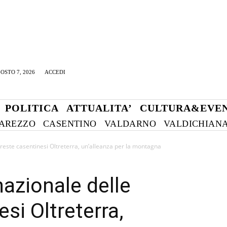
OSTO 7, 2026
ACCEDI
POLITICA
ATTUALITA’
CULTURA&EVEN
AREZZO
CASENTINO
VALDARNO
VALDICHIAN
reste casentinesi Oltreterra, un’alleanza per la montagna
nazionale delle
si Oltreterra,