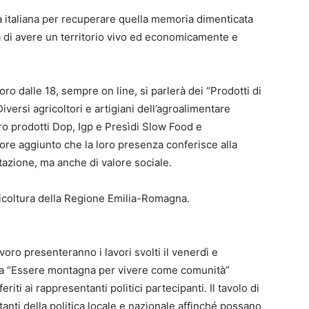
 italiana per recuperare quella memoria dimenticata
à di avere un territorio vivo ed economicamente e
ro dalle 18, sempre on line, si parlerà dei “Prodotti di
ersi agricoltori e artigiani dell’agroalimentare
ro prodotti Dop, Igp e Presìdi Slow Food e
ore aggiunto che la loro presenza conferisce alla
utazione, ma anche di valore sociale.
ricoltura della Regione Emilia-Romagna.
voro presenteranno i lavori svolti il venerdì e
nda “Essere montagna per vivere come comunità”
riti ai rappresentanti politici partecipanti. Il tavolo di
entanti della politica locale e nazionale affinché possano