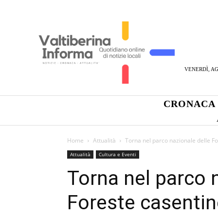
VENERDÌ, AG
CRONACA
Home
Attualità
Torna nel parco nazionale delle Fo
Attualità
Cultura e Eventi
Torna nel parco 
Foreste casentine