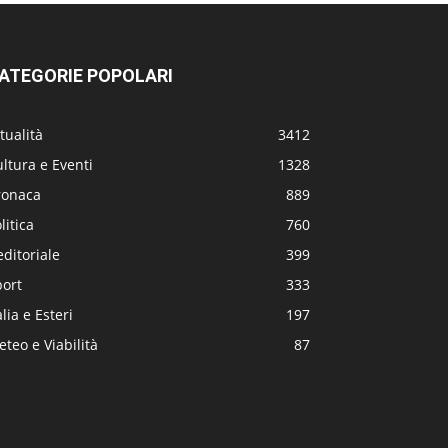
ATEGORIE POPOLARI
tualità
3412
ltura e Eventi
1328
ronaca
889
litica
760
editoriale
399
port
333
alia e Esteri
197
teo e Viabilità
87