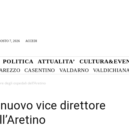
OSTO 7, 2026
ACCEDI
POLITICA
ATTUALITA’
CULTURA&EVEN
AREZZO
CASENTINO
VALDARNO
VALDICHIAN
re degli ospedali dell’Aretino
 nuovo vice direttore
ll’Aretino