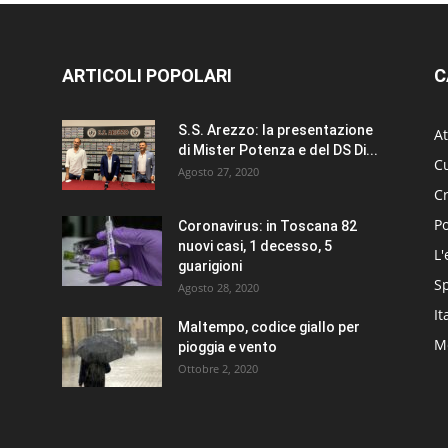
ARTICOLI POPOLARI
C
S.S. Arezzo: la presentazione
At
di Mister Potenza e del DS Di...
Cu
Agosto 27, 2020
C
Po
Coronavirus: in Toscana 82
nuovi casi, 1 decesso, 5
L'
guarigioni
S
Agosto 28, 2020
It
Maltempo, codice giallo per
Me
pioggia e vento
Ottobre 2, 2020