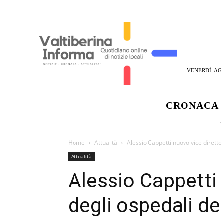
VENERDÌ, AG
CRONACA
Home
Attualità
Alessio Cappetti nuovo vice diretto
Attualità
Alessio Cappetti
degli ospedali de