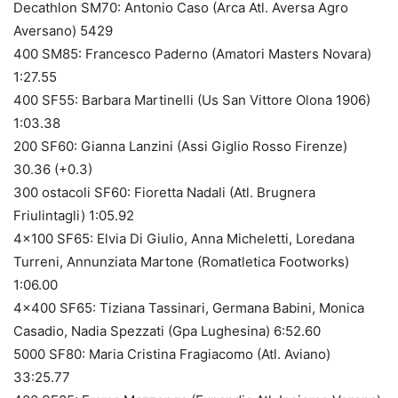
Decathlon SM70: Antonio Caso (Arca Atl. Aversa Agro
Aversano) 5429
400 SM85: Francesco Paderno (Amatori Masters Novara)
1:27.55
400 SF55: Barbara Martinelli (Us San Vittore Olona 1906)
1:03.38
200 SF60: Gianna Lanzini (Assi Giglio Rosso Firenze)
30.36 (+0.3)
300 ostacoli SF60: Fioretta Nadali (Atl. Brugnera
Friulintagli) 1:05.92
4×100 SF65: Elvia Di Giulio, Anna Micheletti, Loredana
Turreni, Annunziata Martone (Romatletica Footworks)
1:06.00
4×400 SF65: Tiziana Tassinari, Germana Babini, Monica
Casadio, Nadia Spezzati (Gpa Lughesina) 6:52.60
5000 SF80: Maria Cristina Fragiacomo (Atl. Aviano)
33:25.77