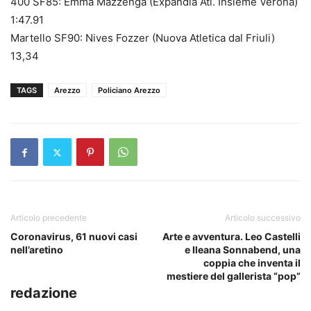
400 SF85: Emma Mazzenga (Expandia Atl. Insieme Verona)
1:47.91
Martello SF90: Nives Fozzer (Nuova Atletica dal Friuli)
13,34
TAGS
Arezzo
Policiano Arezzo
Articolo precedente
Articolo successivo
Coronavirus, 61 nuovi casi
Arte e avventura. Leo Castelli
nell’aretino
e Ileana Sonnabend, una
coppia che inventa il
mestiere del gallerista “pop”
redazione