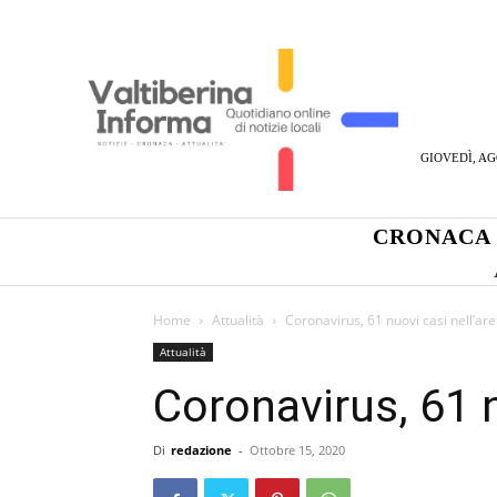
GIOVEDÌ, AG
CRONACA
Home
Attualità
Coronavirus, 61 nuovi casi nell’are
Attualità
Coronavirus, 61 n
Di
redazione
-
Ottobre 15, 2020