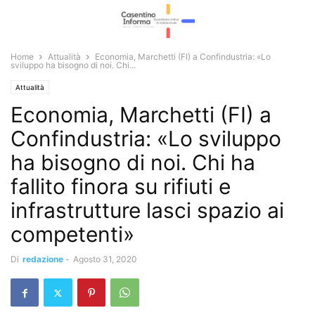
Home
Attualità
Economia, Marchetti (FI) a Confindustria: «Lo
sviluppo ha bisogno di noi. Chi...
Attualità
Economia, Marchetti (FI) a
Confindustria: «Lo sviluppo
ha bisogno di noi. Chi ha
fallito finora su rifiuti e
infrastrutture lasci spazio ai
competenti»
Di
redazione
-
Agosto 31, 2020