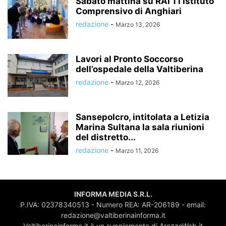
Sabato mattina su RAI 1 l’Istituto
Comprensivo di Anghiari
redazione
-
Marzo 13, 2026
Lavori al Pronto Soccorso
dell’ospedale della Valtiberina
redazione
-
Marzo 12, 2026
Sansepolcro, intitolata a Letizia
Marina Sultana la sala riunioni
del distretto...
redazione
-
Marzo 11, 2026
INFORMA MEDIA S.R.L.
P.IVA: 02378340513 - Numero REA: AR-206189 - email:
redazione@valtiberinainforma.it
Valtiberinainforma.it è un supplemento di ArezzoWeb.it