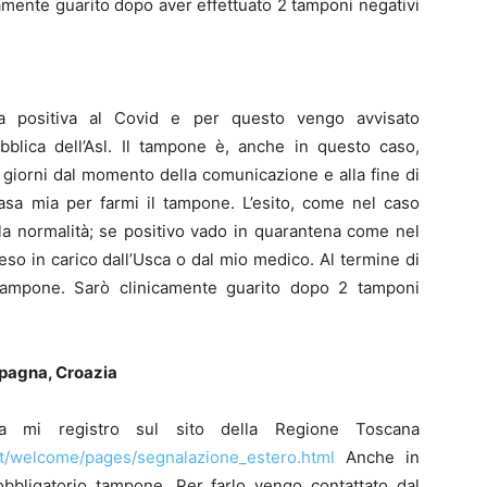
camente guarito dopo aver effettuato 2 tamponi negativi
a positiva al Covid e per questo vengo avvisato
bblica dell’Asl. Il tampone è, anche in questo caso,
 giorni dal momento della comunicazione e alla fine di
asa mia per farmi il tampone. L’esito, come nel caso
la normalità; se positivo vado in quarantena come nel
so in carico dall’Usca o dal mio medico. Al termine di
 tampone. Sarò clinicamente guarito dopo 2 tamponi
Spagna, Croazia
a mi registro sul sito della Regione Toscana
.it/welcome/pages/segnalazione_estero.html
Anche in
obbligatorio tampone. Per farlo vengo contattato dal