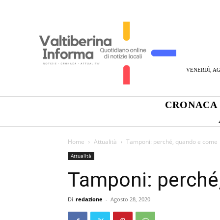
VENERDÌ, AG
CRONACA
Home
Attualità
Tamponi: perché, quando e come
Attualità
Tamponi: perché
Di
redazione
-
Agosto 28, 2020