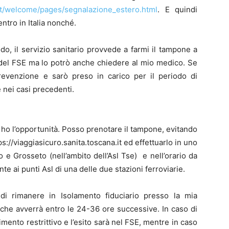
.it/welcome/pages/segnalazione_estero.html
. E quindi
ntro in Italia nonché.
do, il servizio sanitario provvede a farmi il tampone a
o del FSE ma lo potrò anche chiedere al mio medico. Se
Prevenzione e sarò preso in carico per il periodo di
 nei casi precedenti.
ho l’opportunità. Posso prenotare il tampone, evitando
tps://viaggiasicuro.sanita.toscana.it ed effettuarlo in uno
zo e Grosseto (nell’ambito dell’Asl Tse) e nell’orario da
 ai punti Asl di una delle due stazioni ferroviarie.
 di rimanere in Isolamento fiduciario presso la mia
 che avverrà entro le 24-36 ore successive. In caso di
mento restrittivo e l’esito sarà nel FSE, mentre in caso